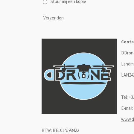
Stuur mij een kopie
Verzenden
Conta
DDron
Landm
LAN24
Tel:
+3
E-mail:
www.d
BTW: BE1014598422