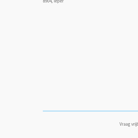
8904, Ieper
Vraag vri