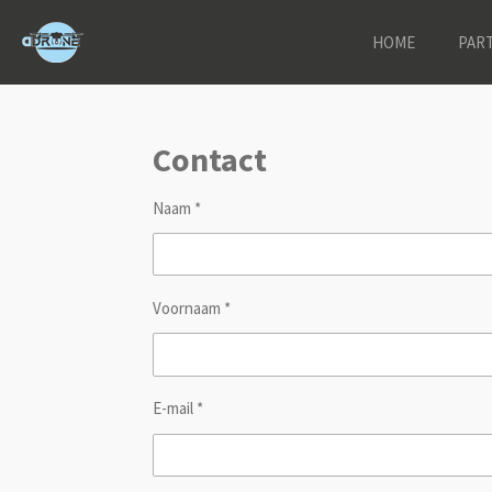
Ga
HOME
PAR
direct
naar
de
hoofdinhoud
Contact
Naam *
Voornaam *
E-mail *