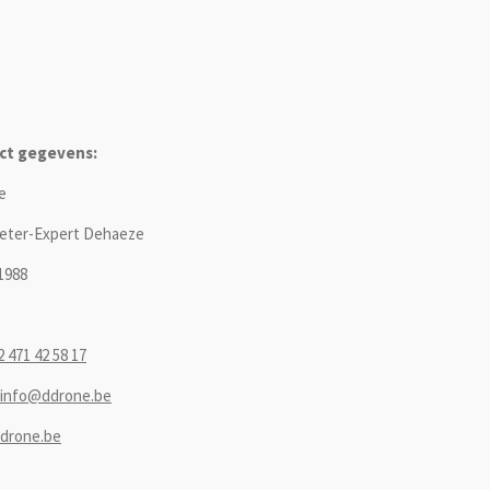
ct gegevens:
e
eter-Expert Dehaeze
1988
2 471 42 58 17
info@ddrone.be
drone.be