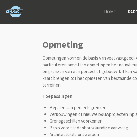
Ga
HOME
PAR
direct
naar
de
hoofdinhoud
Opmeting
Opmetingen vormen de basis van veel vastgoed- 
particulieren omvatten opmetingen het nauwkeur
en grenzen van een perceel of gebouw. Dit kan 
kaart brengen tot het opmeten van bestaande con
terreinen.
Toepassingen
Bepalen van perceelsgrenzen
Verbouwingen of nieuwe bouwprojecten inpl
Grensgeschillen voorkomen
Basis voor stedenbouwkundige aanvraag
Architecturale ontwerpen