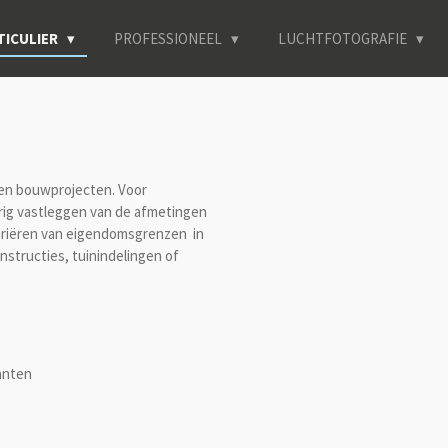
TICULIER
PROFESSIONEEL
LUCHTFOTOGRAFIE
en bouwprojecten. Voor
ig vastleggen van de afmetingen
variëren van eigendomsgrenzen in
structies, tuinindelingen of
anten